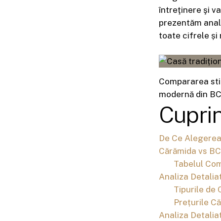
întreţinere şi v
prezentăm anali
toate cifrele ș
Compararea stilu
modernă din BC
Cupri
De Ce Alegerea 
Cărămida vs BC
Tabelul Com
Analiza Detalia
Tipurile de 
Prețurile Că
Analiza Detalia