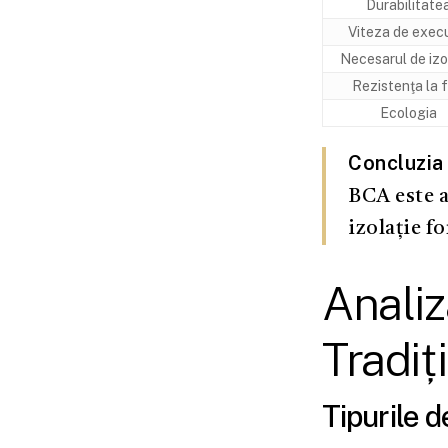
Durabilitate
Viteza de execu
Necesarul de izo
Rezistenţa la 
Ecologia
Concluzi
BCA este a
izolație f
Analiz
Tradiț
Tipurile 