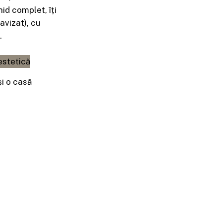
hid complet, îți
avizat), cu
.
și o casă