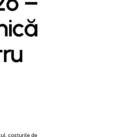
26 –
mică
tru
ul, costurile de