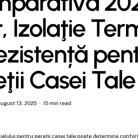
parativă 20
ț, Izolaţie Ter
Rezistență pen
ţii Casei Tale
august 13, 2025
15 min read
alului pentru pereţii casei tale poate determina confort