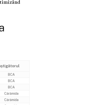
ptimizând
a
știgătorul
BCA
BCA
BCA
Cărămida
Cărămida