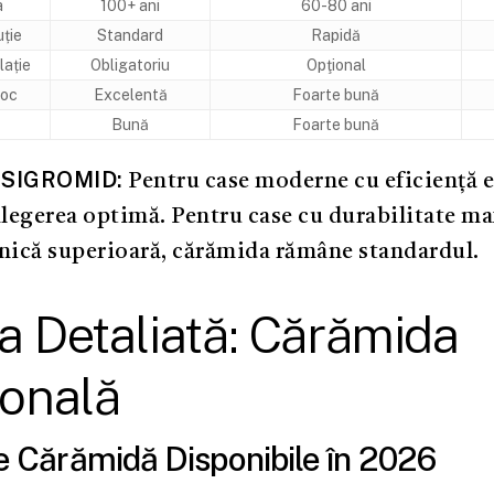
a
100+ ani
60-80 ani
ție
Standard
Rapidă
lație
Obligatoriu
Opţional
foc
Excelentă
Foarte bună
Bună
Foarte bună
a SIGROMID:
Pentru case moderne cu eficienţă e
legerea optimă. Pentru case cu durabilitate ma
onică superioară, cărămida rămâne standardul.
a Detaliată: Cărămida
ională
de Cărămidă Disponibile în 2026