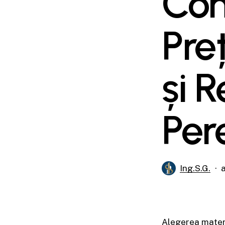
Com
Pre
și 
Pere
Ing.S.G.
Alegerea materi