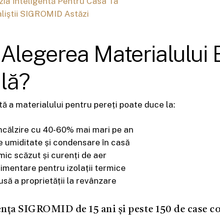
zia Inteligentă Pentru Casa Ta
liştii SIGROMID Astăzi
Alegerea Materialului 
lă?
tă a materialului pentru pereți poate duce la:
încălzire cu 40-60% mai mari pe an
 umiditate și condensare în casă
mic scăzut și curenți de aer
imentare pentru izolații termice
să a proprietății la revânzare
nța SIGROMID de 15 ani și peste 150 de case con