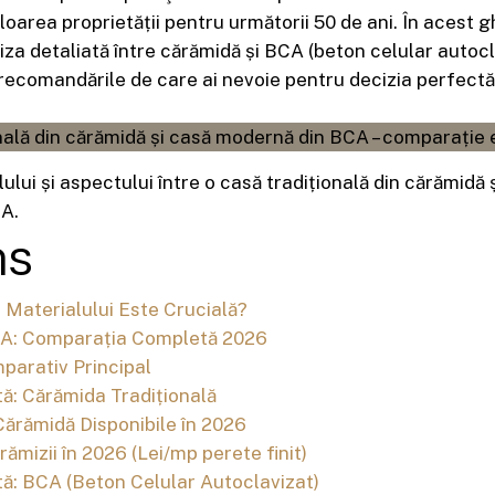
aloarea proprietății pentru următorii 50 de ani. În acest g
za detaliată între cărămidă și BCA (beton celular autocl
i recomandările de care ai nevoie pentru decizia perfectă
lui și aspectului între o casă tradițională din cărămidă 
A.
ns
Materialului Este Crucială?
A: Comparația Completă 2026
parativ Principal
tă: Cărămida Tradițională
Cărămidă Disponibile în 2026
rămizii în 2026 (Lei/mp perete finit)
tă: BCA (Beton Celular Autoclavizat)