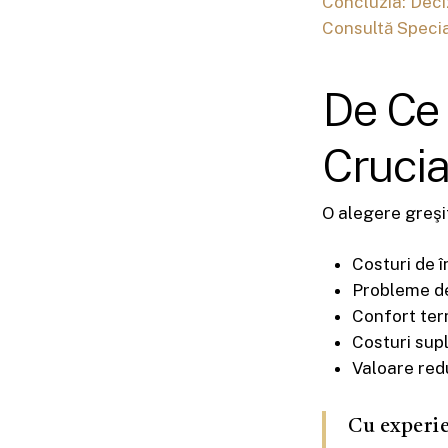
Concluzia: Deci
Consultă Specia
De Ce 
Crucia
O alegere greşi
Costuri de 
Probleme de
Confort ter
Costuri supl
Valoare redu
Cu experie