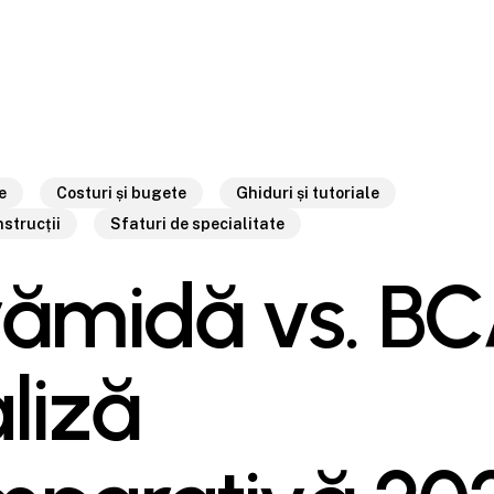
e
Costuri și bugete
Ghiduri și tutoriale
strucții
Sfaturi de specialitate
ămidă vs. BC
liză