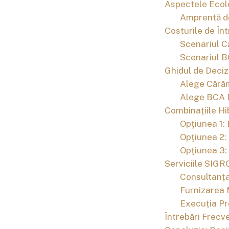
Aspectele Ecolo
Amprentă de
Costurile de În
Scenariul C
Scenariul B
Ghidul de Deci
Alege Cără
Alege BCA 
Combinațiile Hib
Opţiunea 1:
Opţiunea 2:
Opţiunea 3
Serviciile SIG
Consultanța
Furnizarea 
Execuția Pr
Întrebări Frecv