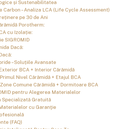
gice și Sustenabilitatea
 Carbon – Analiza LCA (Life Cycle Assessment)
treținere pe 30 de Ani
ărămidă Porotherm:
CA cu Izolație:
zie SIGROMID
mida Dacă:
Dacă:
ride – Soluțiile Avansate
 Exterior BCA + Interior Cărămidă
 Primul Nivel Cărămidă + Etajul BCA
: Zone Comune Cărămidă + Dormitoare BCA
ROMID pentru Alegerea Materialelor
 Specializată Gratuită
Materialelor cu Garanţie
ofesională
ente (FAQ)