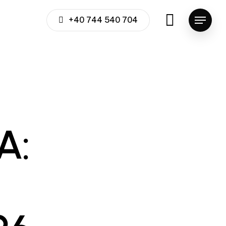
+40 744 540 704
Menu
A: