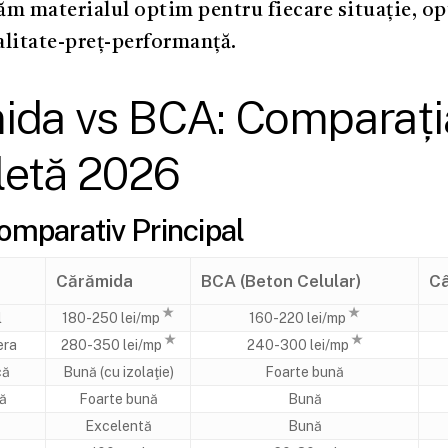
m materialul optim pentru fiecare situație, o
alitate-preț-performanță.
ida vs BCA: Comparați
etă 2026
omparativ Principal
Cărămida
BCA (Beton Celular)
Câ
★
★
l
180-
250 lei/mp
160-
220 lei/mp
★
★
era
280-
350 lei/mp
240-
300 lei/mp
că
Bună (cu izolaţie)
Foarte bună
că
Foarte bună
Bună
Excelentă
Bună