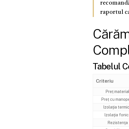
recomandă
raportul c
Cărăm
Compl
Tabelul C
Criteriu
Preț materia
Preț cu manop
Izolaţia termi
Izolaţia foni
Rezistenţa