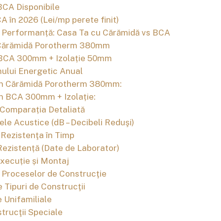
 BCA Disponibile
A în 2026 (Lei/mp perete finit)
e Performanță: Casa Ta cu Cărămidă vs BCA
: Cărămidă Porotherm 380mm
: BCA 300mm + Izolație 50mm
ului Energetic Anual
din Cărămidă Porotherm 380mm:
in BCA 300mm + Izolație:
: Comparația Detaliată
le Acustice (dB – Decibeli Reduşi)
i Rezistenţa în Timp
Rezistență (Date de Laborator)
Execuție și Montaj
Proceselor de Construcţie
Tipuri de Construcţii
 Unifamiliale
trucţii Speciale