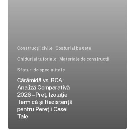
Preț,
Izolaţie
Termică
și
Rezistență
pentru
Construcții civile
Costuri și bugete
Pereţii
Ghiduri și tutoriale
Materiale de construcții
Casei
Tale
Sfaturi de specialitate
Cărămidă vs. BCA:
Analiză Comparativă
2026 – Preț, Izolaţie
Termică și Rezistență
pentru Pereţii Casei
Tale