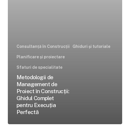
Ghidul
Complet
pentru
Execuția
Perfectă
Consultanță în Construcții
Ghiduri și tutoriale
Planificare și proiectare
Sfaturi de specialitate
Metodologii de
Management de
Proiect în Construcții:
Ghidul Complet
pentru Execuția
Perfectă