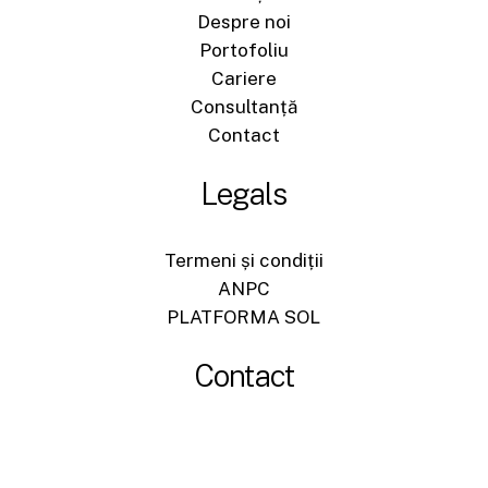
Despre noi
Portofoliu
Cariere
Consultanță
Contact
Legals
Termeni și condiții
ANPC
PLATFORMA SOL
Contact
+40744540704
office@sigromid-construct.ro