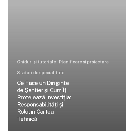
Şantier
și
Cum
Îți
Protejează
Investiția:
Responsabilități
și
Ghiduri și tutoriale
Planificare și proiectare
Rolul
Sfaturi de specialitate
în
Ce Face un Diriginte
Cartea
de Şantier și Cum Îți
Tehnică
Protejează Investiția:
Responsabilități și
Rolul în Cartea
Tehnică