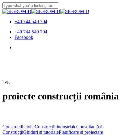
Skip
to
Close
main
Search
content
+40 744 540 704
Menu
+40 744 540 704
Facebook
Menu
Tag
proiecte construcții românia
15
ani
Construcții civile
Construcții industriale
Consultanță în
de
Construcții
Ghiduri și tutoriale
Planificare și proiectare