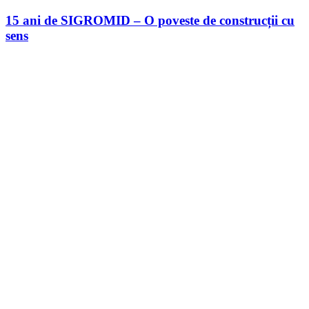
SIGROMID
–
15 ani de SIGROMID – O poveste de construcții cu
O
sens
poveste
de
construcții
cu
sens