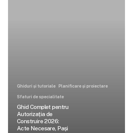
Autorizația
de
Construire
2026:
Acte
Necesare,
Pași
de
Urmat
și
Taxe
Ghiduri și tutoriale
Planificare și proiectare
Sfaturi de specialitate
Ghid Complet pentru
Autorizația de
Construire 2026:
Acte Necesare, Pași