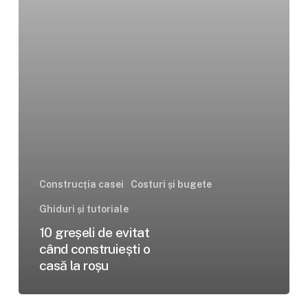
casă
la
roșu
Construcția casei
Costuri și bugete
Ghiduri și tutoriale
10 greșeli de evitat
când construiești o
casă la roșu