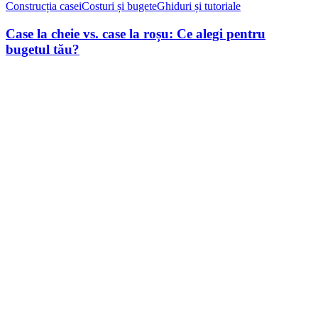
vs.
Construcția casei
Costuri și bugete
Ghiduri și tutoriale
case
la
Case la cheie vs. case la roșu: Ce alegi pentru
roșu:
bugetul tău?
Ce
alegi
pentru
bugetul
tău?