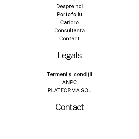
Despre noi
Portofoliu
Cariere
Consultanță
Contact
Legals
Termeni și condiții
ANPC
PLATFORMA SOL
Contact
+40744540704
office@sigromid-construct.ro