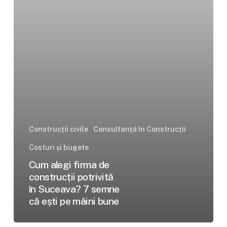
potrivită
în
Suceava?
7
semne
că
ești
pe
mâini
bune
Construcții civile
Consultanță în Construcții
Costuri și bugete
Cum alegi firma de
construcții potrivită
în Suceava? 7 semne
că ești pe mâini bune