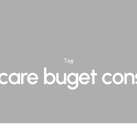
Tag
icare buget cons