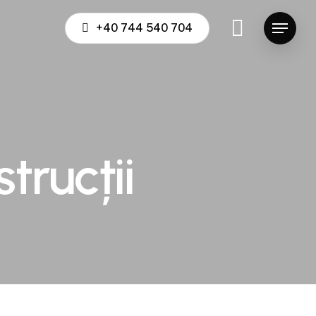
+40 744 540 704
Menu
trucții