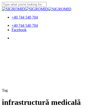
Skip
to
Close
main
Search
content
+40 744 540 704
Menu
+40 744 540 704
Facebook
Menu
Tag
infrastructură medicală