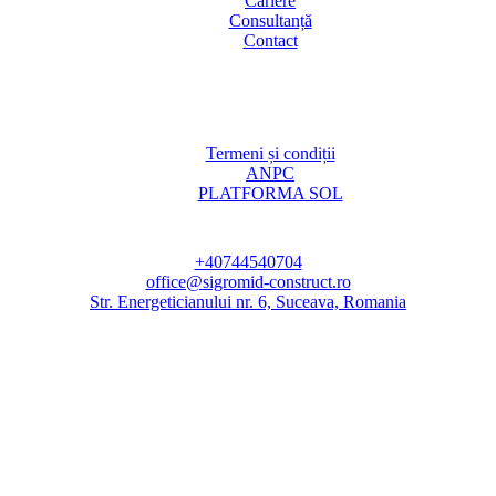
Cariere
Consultanță
Contact
Termeni și condiții
ANPC
PLATFORMA SOL
+40744540704
office@sigromid-construct.ro
Str. Energeticianului nr. 6, Suceava, Romania