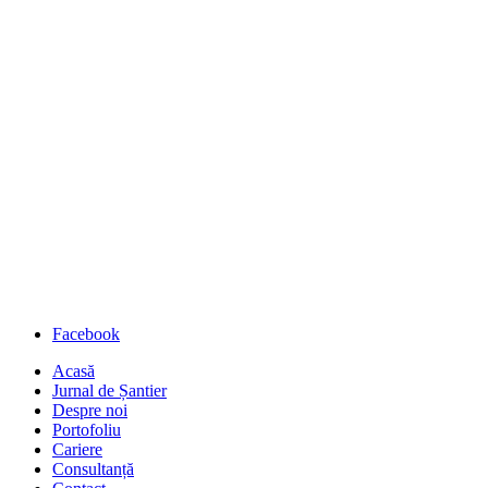
Close
Facebook
Menu
Acasă
Jurnal de Șantier
Despre noi
Portofoliu
Cariere
Consultanță