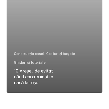
casă
la
roșu
Construcția casei
Costuri și bugete
Ghiduri și tutoriale
10 greșeli de evitat
când construiești o
casă la roșu