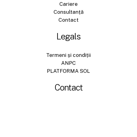
Cariere
Consultanță
Contact
Legals
Termeni și condiții
ANPC
PLATFORMA SOL
Contact
+40744540704
office@sigromid-construct.ro
Str. Energeticianului nr. 6, Suceava, Romania