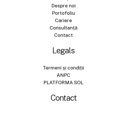
Despre noi
Portofoliu
Cariere
Consultanță
Contact
Legals
Termeni și condiții
ANPC
PLATFORMA SOL
Contact
+40744540704
office@sigromid-construct.ro