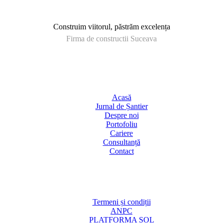
Construim viitorul, păstrăm excelența
Firma de constructii Suceava
Acasă
Jurnal de Șantier
Despre noi
Portofoliu
Cariere
Consultanță
Contact
Termeni și condiții
ANPC
PLATFORMA SOL