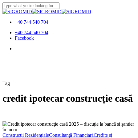
Skip
to
Close
main
Search
content
+40 744 540 704
Menu
+40 744 540 704
Facebook
Menu
Tag
credit ipotecar construcție casă
Credit
Ipotecar
pentru
Construcții Rezidențiale
Consultanță Financiară
Credite și