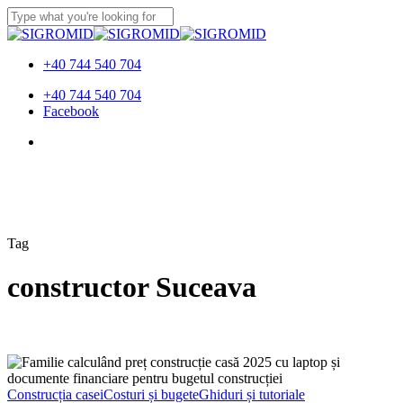
Skip
to
Close
main
Search
content
+40 744 540 704
Menu
+40 744 540 704
Facebook
Menu
Tag
constructor Suceava
Preț
Construcție
Casă
Construcția casei
Costuri și bugete
Ghiduri și tutoriale