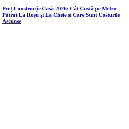
2026:
Cât
Preț Construcție Casă 2026: Cât Costă pe Metru
Costă
Pătrat La Roșu și La Cheie și Care Sunt Costurile
pe
Ascunse
Metru
Pătrat
La
Roșu
și
La
Cheie
și
Care
Sunt
Costurile
Ascunse