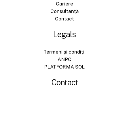
Cariere
Consultanță
Contact
Legals
Termeni și condiții
ANPC
PLATFORMA SOL
Contact
+40744540704
office@sigromid-construct.ro
Str. Energeticianului nr. 6, Suceava, Romania