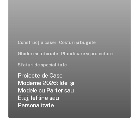
Modele
cu
Parter
sau
Etaj,
Construcția casei
Costuri și bugete
Ieftine
Ghiduri și tutoriale
Planificare și proiectare
sau
Personalizate
Sfaturi de specialitate
Proiecte de Case
Moderne 2026: Idei și
Modele cu Parter sau
Etaj, Ieftine sau
Personalizate